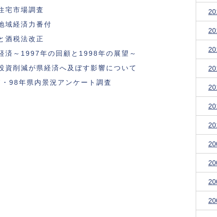
住宅市場調査
2
地域経済力番付
2
と酒税法改正
2
経済～1997年の回顧と1998年の展望～
投資削減が県経済へ及ぼす影響について
2
97・98年県内景況アンケート調査
2
2
2
2
2
2
2