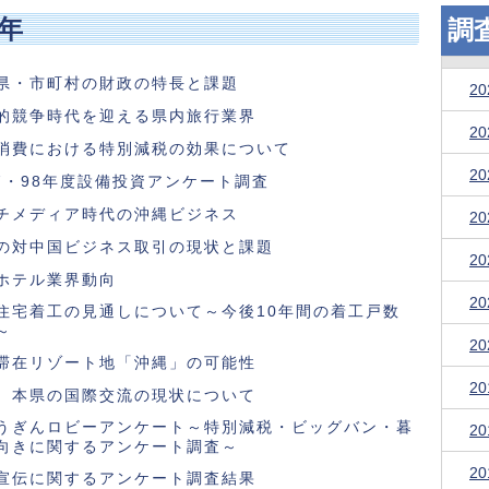
8年
調
県・市町村の財政の特長と課題
2
的競争時代を迎える県内旅行業界
2
消費における特別減税の効果について
2
97・98年度設備投資アンケート調査
チメディア時代の沖縄ビジネス
2
の対中国ビジネス取引の現状と課題
2
ホテル業界動向
2
住宅着工の見通しについて～今後10年間の着工戸数
～
2
滞在リゾート地「沖縄」の可能性
2
 本県の国際交流の現状について
うぎんロビーアンケート～特別減税・ビッグバン・暮
2
向きに関するアンケート調査～
2
宣伝に関するアンケート調査結果