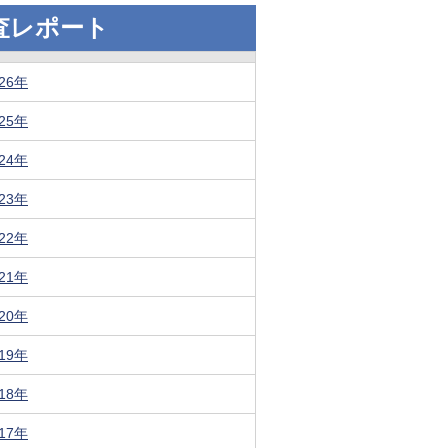
査レポート
026年
025年
024年
023年
022年
021年
020年
019年
018年
017年