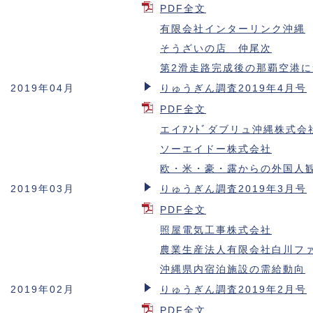
PDF全文
有限会社インターリンク沖縄
そうざいの店 仲尾次
第2滑走路完成後の那覇空港
2019年04月
りゅうぎん調査2019年4月号
PDF全文
エイｱﾝﾄﾞダブリュ沖縄株式会
ソーエイドー株式会社
欧・米・豪・露からの外国人
2019年03月
りゅうぎん調査2019年3月号
PDF全文
照屋電気工事株式会社
農業生産法人有限会社白川フ
沖縄県内宿泊施設の需給動向
2019年02月
りゅうぎん調査2019年2月号
PDF全文