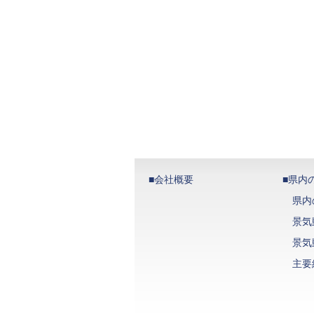
■会社概要
■県内
県内
景気
景気
主要