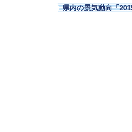
県内の景気動向「20