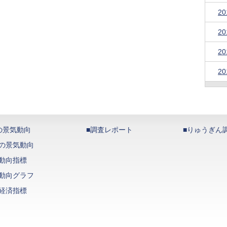
2
2
2
2
の景気動向
■調査レポート
■りゅうぎん
の景気動向
動向指標
動向グラフ
経済指標