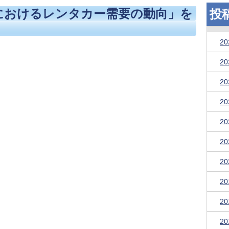
におけるレンタカー需要の動向」を
投
2
2
2
2
2
2
2
2
2
2