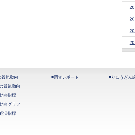
2
2
2
2
の景気動向
■調査レポート
■りゅうぎん
の景気動向
動向指標
動向グラフ
経済指標