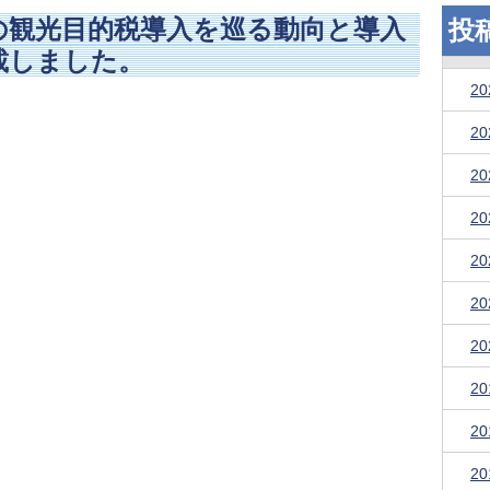
の観光目的税導入を巡る動向と導入
投
載しました。
2
2
2
2
2
2
2
2
2
2