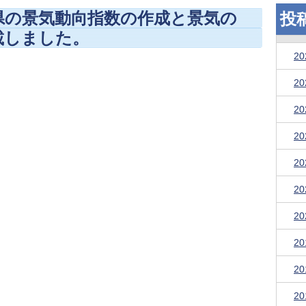
県の景気動向指数の作成と景気の
投
載しました。
2
2
2
2
2
2
2
2
2
2