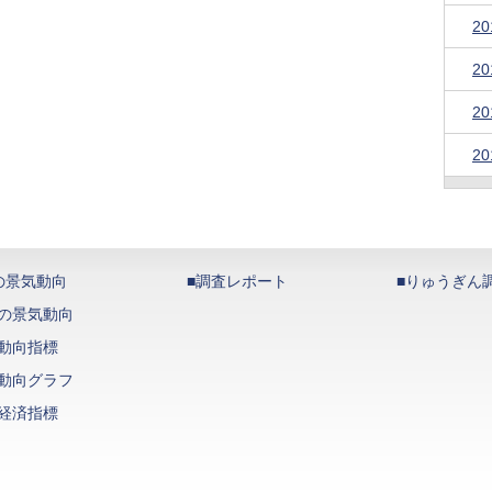
2
2
2
2
の景気動向
■調査レポート
■りゅうぎん
の景気動向
動向指標
動向グラフ
経済指標