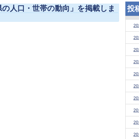
県の人口・世帯の動向」を掲載しま
投
2
2
2
2
2
2
2
2
2
2