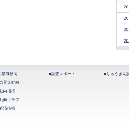
2
2
2
2
の景気動向
■調査レポート
■りゅうぎん
の景気動向
動向指標
動向グラフ
経済指標